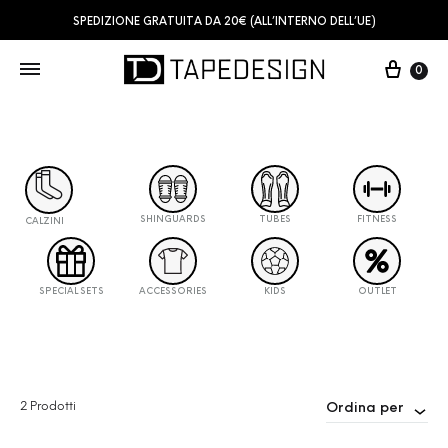
SPEDIZIONE GRATUITA DA 20€ (ALL’INTERNO DELL’UE)
0
SHINGUARDS
TUBES
FITNESS
CALZINI
SPECIAL SETS
ACCESSORIES
KIDS
OUTLET
2 Prodotti
Ordina per