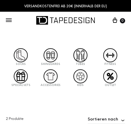
VERSANDKOSTENFREI AB 20€ (INNERHALB DER EU)
0
SOCKS
SHINGUARDS
TUBES
FITNESS
SPECIAL SETS
ACCESSORIES
KIDS
OUTLET
2 Produkte
Sortieren nach