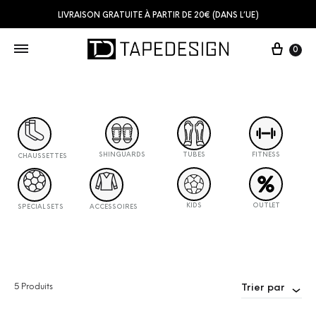
LIVRAISON GRATUITE À PARTIR DE 20€ (DANS L’UE)
0
SHINGUARDS
TUBES
FITNESS
CHAUSSETTES
KIDS
OUTLET
SPECIAL SETS
ACCESSOIRES
5 Produits
Trier par