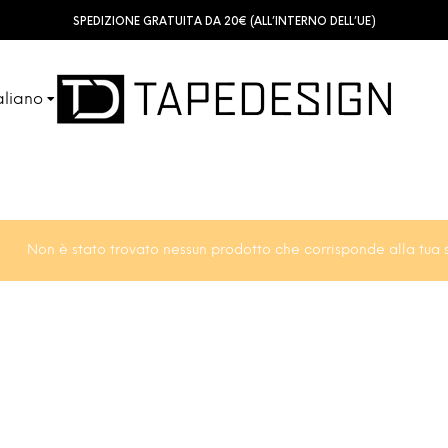
SPEDIZIONE GRATUITA DA 20€ (ALL’INTERNO DELL’UE)
aliano
SHINGUARDS
TUBES
sch
ish
Non è stato trovato nessun prodotto che corrisponde alla tua 
ACCESSORIES
KIDS
çais
ñol