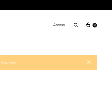
Accedi
0
FITNESS
selezione.
CARTA REGALO