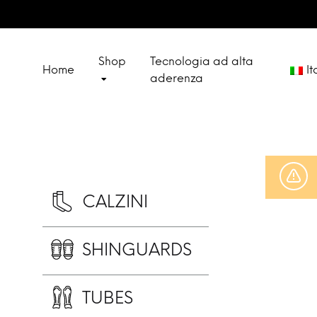
Shop
Tecnologia ad alta
Home
It
aderenza
Deut
CALZINI
Engl
SPECIAL SETS
Fran
CALZINI
Espa
SHINGUARDS
OUTLET
TUBES