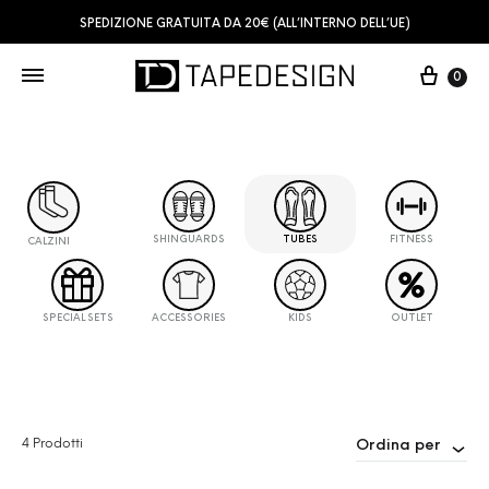
SPEDIZIONE GRATUITA DA 20€ (ALL’INTERNO DELL’UE)
0
SHINGUARDS
TUBES
FITNESS
CALZINI
SPECIAL SETS
ACCESSORIES
KIDS
OUTLET
4 Prodotti
Ordina per