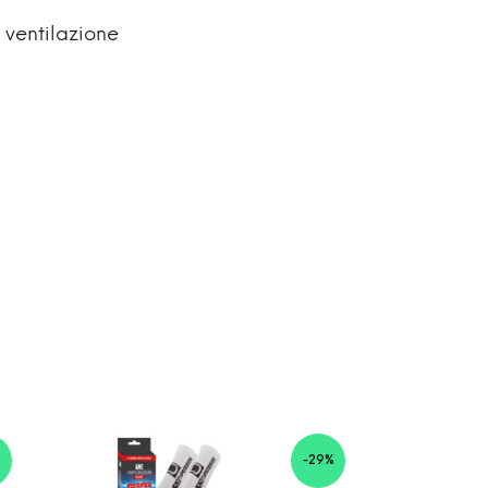
a ventilazione
%
-29%