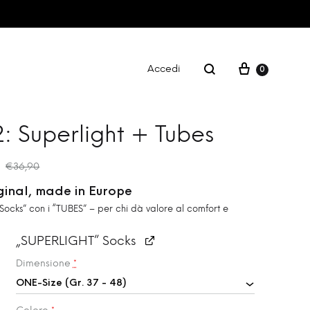
Accedi
0
FITNESS
: Superlight + Tubes
€
36,90
CARTA REGALO
ginal, made in Europe
Socks” con i “TUBES” – per chi dà valore al comfort e
„SUPERLIGHT” Socks
Dimensione
*