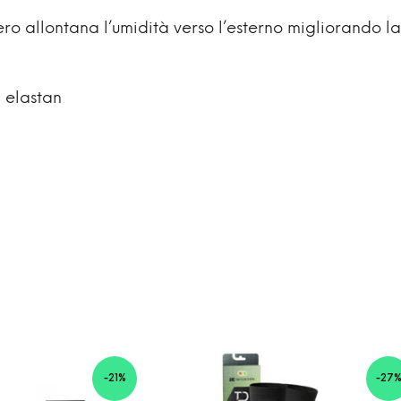
gero allontana l’umidità verso l’esterno migliorando l
 elastan
-21%
-27