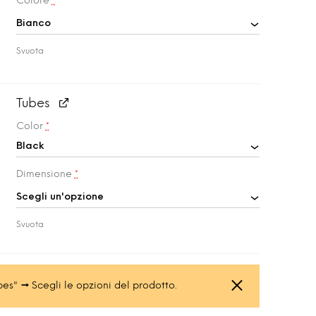
Colore
*
Svuota
Tubes
Color
*
Dimensione
*
Svuota
bes"
→
Scegli le opzioni del prodotto.