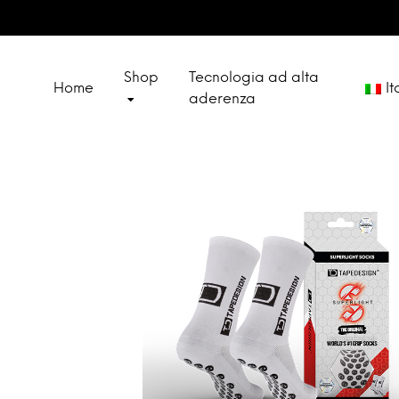
Shop
Tecnologia ad alta
Home
It
aderenza
Deut
CALZINI
Engl
SPECIAL SETS
Fran
Espa
OUTLET