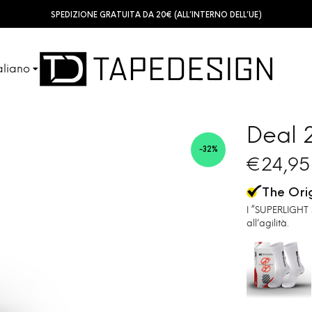
SPEDIZIONE GRATUITA DA 20€ (ALL’INTERNO DELL’UE)
aliano
SHINGUARDS
TUBES
sch
Deal 2
-32%
ish
€
24,95
ACCESSORIES
KIDS
The Ori
çais
I “SUPERLIGHT 
all’agilità.
ñol