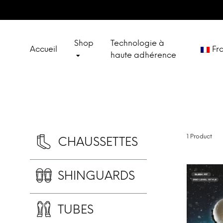
Shop
Technologie à
Accueil
Fr
haute adhérence
Deuts
CHAUSSETTES
Engli
SPECIAL SETS
1 Product
Españ
CHAUSSETTES
Italia
SHINGUARDS
OUTLET
TUBES