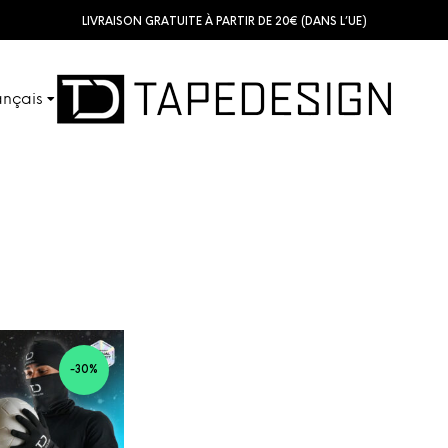
LIVRAISON GRATUITE À PARTIR DE 20€ (DANS L’UE)
ançais
SHINGUARDS
TUBES
ch
sh
KIDS
ACCESSOIRES
ol
no
-30%