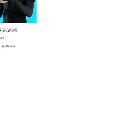
ESIGN®
set
€
49,95