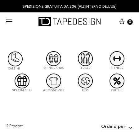
SPEDIZIONE GRATUITA DA 20€ (ALL’INTERNO DELL’UE)
0
SHINGUARDS
TUBES
FITNESS
CALZINI
SPECIAL SETS
ACCESSORIES
KIDS
OUTLET
2 Prodotti
Ordina per