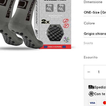
Dimensione
Colore
Svuota
Esaurito
Spediz
Con te 