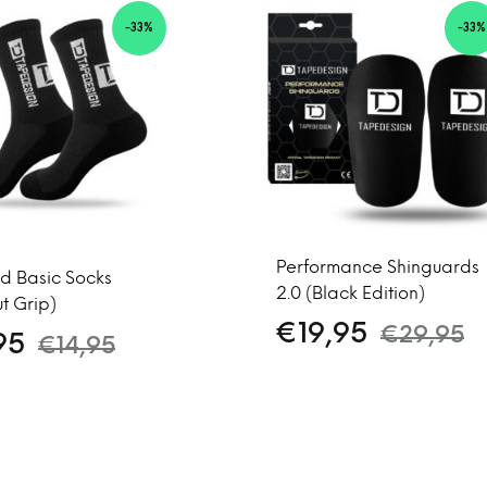
-33%
-33%
Performance Shinguards
nd Basic Socks
2.0 (Black Edition)
t Grip)
€
19,95
€
29,95
95
€
14,95