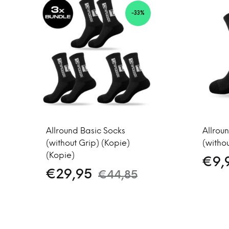
-33%
Allround Basic Socks
Allrou
(without Grip) (Kopie)
(withou
(Kopie)
€
9,
€
29,95
€
44,85