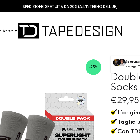
SPEDIZIONE GRATUITA DA 20€ (ALL’INTERNO DELL’UE)
aliano
SHINGUARDS
TUBES
sch
@sergi
calzini
-25%
ish
Doubl
ACCESSORIES
KIDS
Socks 
çais
€
29,95
ñol
L’origi
Taglia 
Con TDX