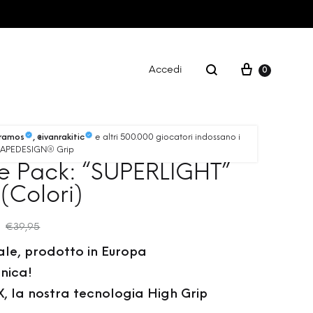
Accedi
0
FITNESS
e altri 500.000 giocatori indossano i
oramos
, @ivanrakitic
 TAPEDESIGN® Grip
e Pack: “SUPERLIGHT”
CARTA REGALO
(Colori)
€
39,95
nale, prodotto in Europa
unica!
, la nostra tecnologia High Grip