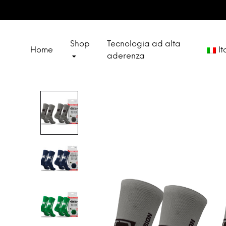
Shop
Tecnologia ad alta
Home
It
aderenza
Deut
CALZINI
Engl
SPECIAL SETS
Fran
Espa
OUTLET