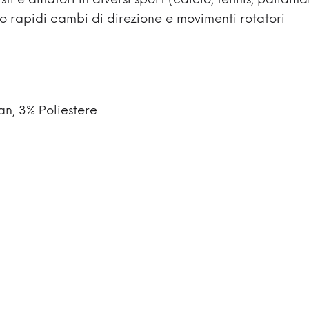
ti e amatori in diversi sport (calcio, tennis, pallama
dono rapidi cambi di direzione e movimenti rotatori
an, 3% Poliestere