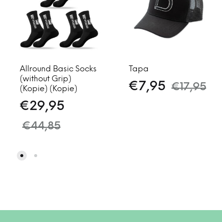
Allround Basic Socks
Tapa
(without Grip)
€
7,95
€
17,95
(Kopie) (Kopie)
€
29,95
€
44,85