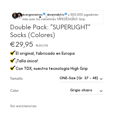
y 500,000 jugadores
@sergioramos
, @ivanrakitic
más usan los calcetines TAPEDESIGN® Grip.
Double Pack: “SUPERLIGHT”
Socks (Colores)
€
29,95
€
39,95
El original, fabricado en Europa
¡Talla única!
Con TDX, nuestra tecnología High Grip
Tamaño
Color
Sin existencias