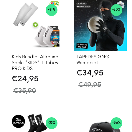
-31%
-30%
Kids Bundle: Allround
TAPEDESIGN®
Socks “KIDS” + Tubes
Winterset
PRO KIDS
€
34,95
€
24,95
€
49,95
€
35,90
-33%
-56%