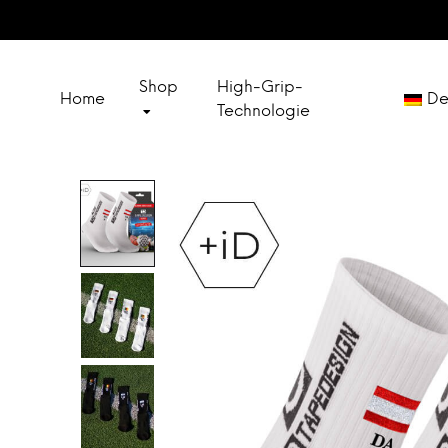
Shop
High-Grip-
Home
De
Technologie
Engli
SOCKS
Franç
SPECIAL SETS
Españ
Itali
OUTLET