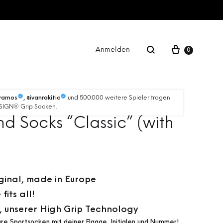
Anmelden
0
FITNESS
und 500.000 weitere Spieler tragen
oramos
, @ivanrakitic
SIGN® Grip Socken.
nd Socks “Classic” (with
GIFT CARD
ginal, made in Europe
fits all!
, unserer High Grip Technology
are Sportsocken mit deiner Flagge, Initialen und Nummer!