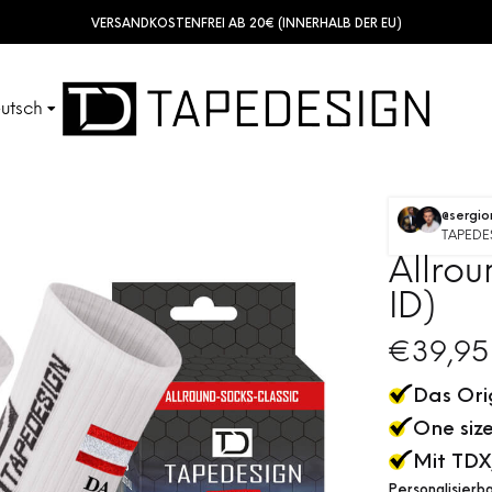
VERSANDKOSTENFREI AB 20€ (INNERHALB DER EU)
utsch
SHINGUARDS
TUBES
sh
@sergi
TAPEDE
ais
Allrou
ACCESSORIES
KIDS
ID)
ol
€
39,95
ano
Das Ori
One size 
Mit TDX
Personalisierb