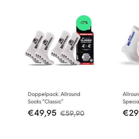
-17%
Doppelpack: Allround
Allrou
Socks “Classic”
Specia
€
49,95
€
29
€
59,90