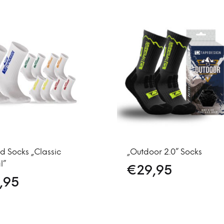
nd Socks „Classic
„Outdoor 2.0” Socks
l”
€
29,95
,95