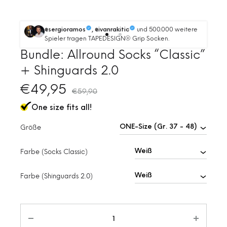
und 500.000 weitere
@sergioramos
, @ivanrakitic
Spieler tragen TAPEDESIGN® Grip Socken.
Bundle: Allround Socks “Classic”
+ Shinguards 2.0
€
49,95
€
59,90
One size fits all!
Größe
Farbe (Socks Classic)
Farbe (Shinguards 2.0)