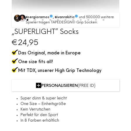
und 500.000 weitere
@sergioramos
, @ivanrakitic
Spieler tragen TAPEDESIGN® Grip Socken.
„SUPERLIGHT” Socks
€
24,95
Das Original, made in Europe
One size fits all!
Mit TDX, unserer High Grip Technology
PERSONALISIEREN
(FREE ID)
Super dünn & super leicht
One Size – Einheitsgröße
Kein Verrutschen
Perfekt für den Sport
In 8 Farben erhältlich