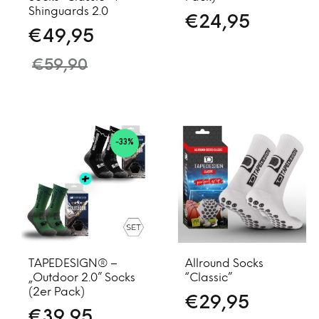
Shinguards 2.0
€
24,95
€
49,95
€
59,90
-33%
TAPEDESIGN® –
Allround Socks
„Outdoor 2.0” Socks
“Classic”
(2er Pack)
€
29,95
€
39,95