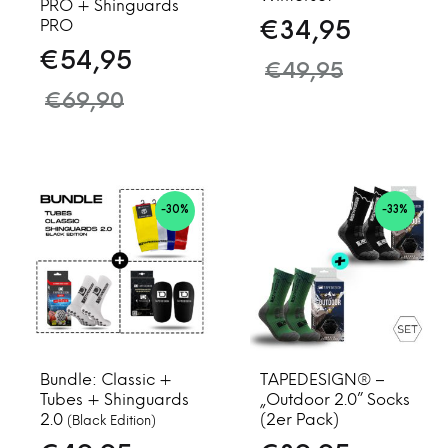
PRO + Shinguards
PRO
€
34,95
€
54,95
€
49,95
€
69,90
-30%
-33%
Bundle: Classic +
TAPEDESIGN® –
Tubes + Shinguards
„Outdoor 2.0” Socks
2.0
(2er Pack)
(Black Edition)