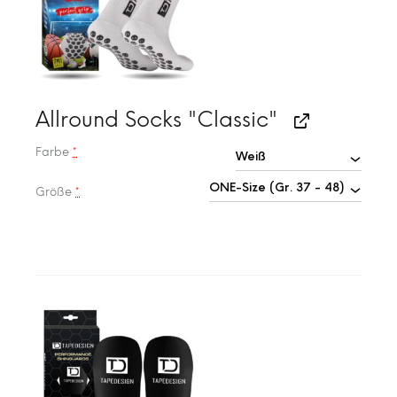
Allround Socks "Classic"
Farbe
*
Größe
*