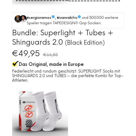
und 500.000 weitere
@sergioramos
, @ivanrakitic
Spieler tragen TAPEDESIGN® Grip Socken.
Bundle: Superlight + Tubes +
Shinguards 2.0
(Black Edition)
€
49,95
€
66,85
Das Original, made in Europe
Federleicht und rundum geschützt: SUPERLIGHT Socks mit
SHINGUARDS 2.0 und TUBES – die perfekte Kombi für Top-
Athleten.