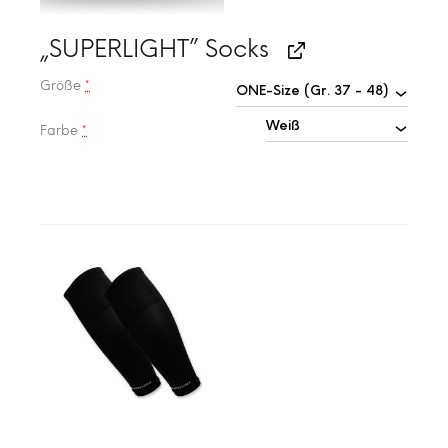
„SUPERLIGHT” Socks
Größe
*
Farbe
*