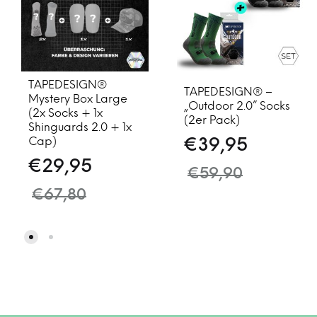
TAPEDESIGN®
TAPEDESIGN® –
Mystery Box Large
„Outdoor 2.0” Socks
(2x Socks + 1x
(2er Pack)
Shinguards 2.0 + 1x
Cap)
€
39,95
€
29,95
€
59,90
€
67,80