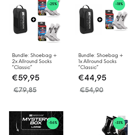
-25%
-18%
Bundle: Shoebag +
Bundle: Shoebag +
2x Allround Socks
1x Allround Socks
“Classic”
“Classic”
€
59,95
€
44,95
€
79,85
€
54,90
-56%
-33%