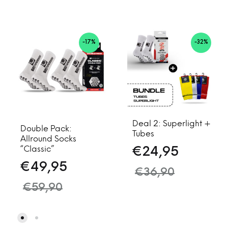
-17%
-32%
Deal 2: Superlight +
Double Pack:
Tubes
Allround Socks
“Classic”
€
24,95
€
49,95
€
36,90
€
59,90