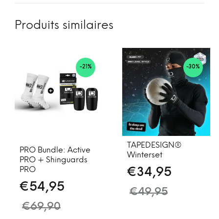
Produits similaires
-21%
-30%
TAPEDESIGN®
PRO Bundle: Active
Winterset
PRO + Shinguards
PRO
€
34,95
€
54,95
€
49,95
€
69,90