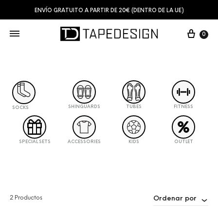
ENVÍO GRATUITO A PARTIR DE 20€ (DENTRO DE LA UE)
0
SHINGUARDS
TUBES
FITNESS
SOCKS
SPECIAL SETS
ACCESSORIES
KIDS
OUTLET
2 Productos
Ordenar por