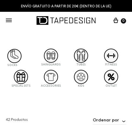
ENVÍO GRATUITO A PARTIR DE 20€ (DENTRO DE LA UE)
0
SHINGUARDS
TUBES
FITNESS
SOCKS
SPECIAL SETS
ACCESSORIES
KIDS
OUTLET
42 Productos
Ordenar por