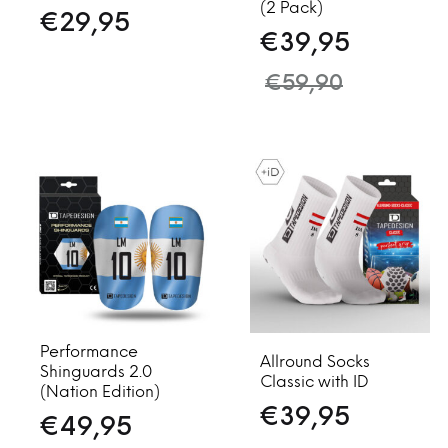
(2 Pack)
€
29,95
€
39,95
€
59,90
Performance
Allround Socks
Shinguards 2.0
Classic with ID
(Nation Edition)
€
39,95
€
49,95