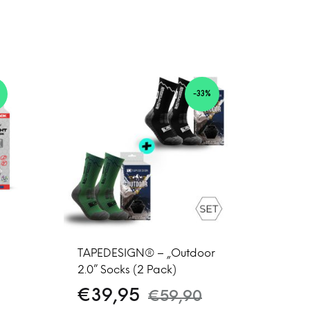
%
-33%
TAPEDESIGN® – „Outdoor
2.0” Socks (2 Pack)
€
39,95
€
59,90