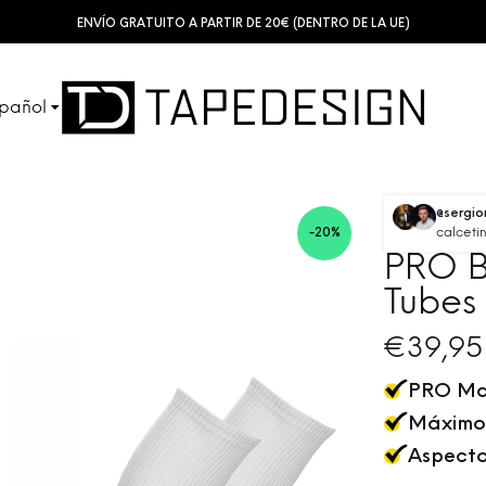
ENVÍO GRATUITO A PARTIR DE 20€ (DENTRO DE LA UE)
pañol
SHINGUARDS
TUBES
sch
@sergi
calceti
-20%
sh
PRO B
KIDS
ACCESSORIES
Tubes
ais
€
39,95
ano
PRO Ma
Máximo
Aspecto