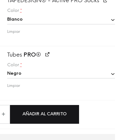
TAPEDESIGN® - Active PRO Socks
Color
*
Limpiar
Tubes
PRO®
Color
*
Limpiar
AÑADIR AL CARRITO