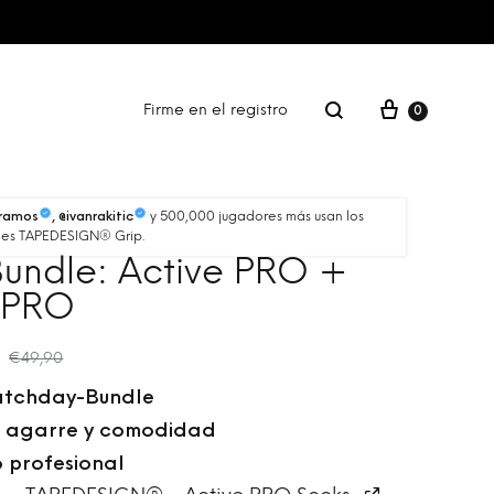
Firme en el registro
0
FITNESS
y 500,000 jugadores más usan los
oramos
, @ivanrakitic
nes TAPEDESIGN® Grip.
undle: Active PRO +
GIFT CARD
 PRO
€
49,90
tchday-Bundle
 agarre y comodidad
 profesional