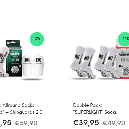
-17%
-20
: Allround Socks
Double Pack:
ic” + Shinguards 2.0
“SUPERLIGHT” Socks
,95
€
39,95
€
59,90
€
49,90