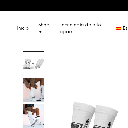
Shop
Tecnología de alto
Inicio
Es
agarre
Deut
SOCKS
Engli
SPECIAL SETS
Franç
Itali
OUTLET