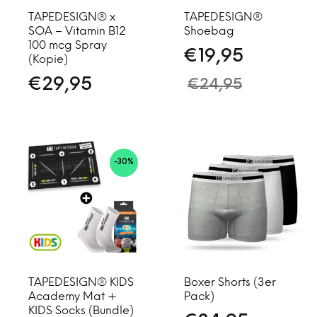
TAPEDESIGN® x
TAPEDESIGN®
SOA – Vitamin B12
Shoebag
100 mcg Spray
€
19,95
(Kopie)
€
29,95
€
24,95
-30%
TAPEDESIGN® KIDS
Boxer Shorts (3er
Academy Mat +
Pack)
KIDS Socks (Bundle)